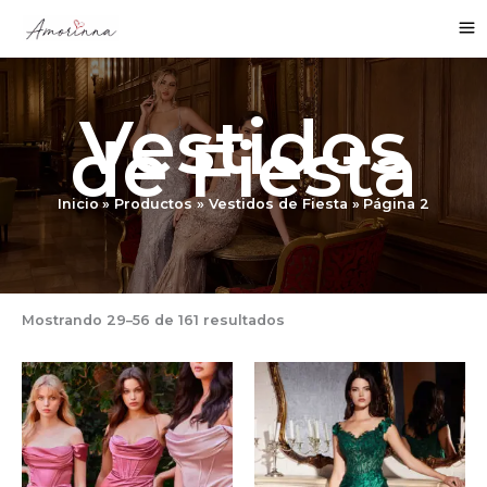
Ir
al
contenido
Vestidos
de Fiesta
Inicio
Productos
Vestidos de Fiesta
Página 2
Mostrando 29–56 de 161 resultados