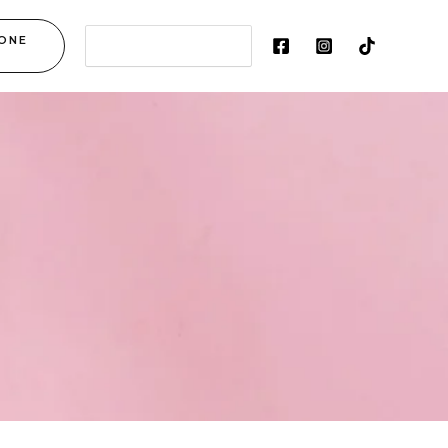
Search
ONE
for: