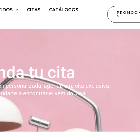
TIDOS
CITAS
CATÁLOGOS
PROMOCI
S
da tu cita
ón personalizada, agenda una cita exclusiva.
udarte a encontrar el vestido ideal