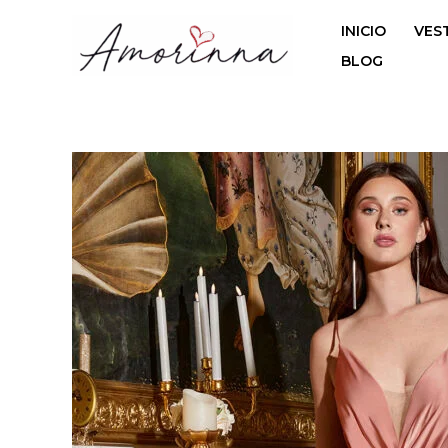
Ir
INICIO
VES
al
contenido
BLOG