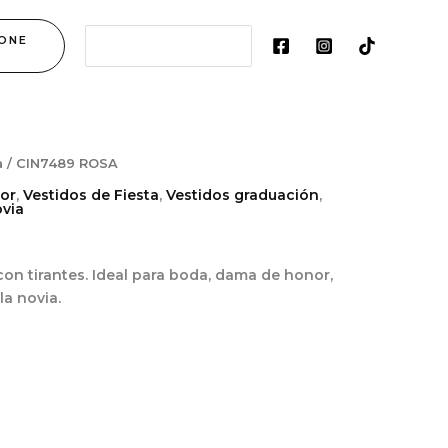
Search
ONE
for:
a
/ CIN7489 ROSA
or
,
Vestidos de Fiesta
,
Vestidos graduación
,
via
 con tirantes. Ideal para boda, dama de honor,
a novia.