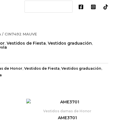
Search
for:
a
/ CIN7492 MAUVE
or
,
Vestidos de Fiesta
,
Vestidos graduación
,
via
as de Honor
,
Vestidos de Fiesta
,
Vestidos graduación
,
a
Vestidos damas de Honor
AME3701