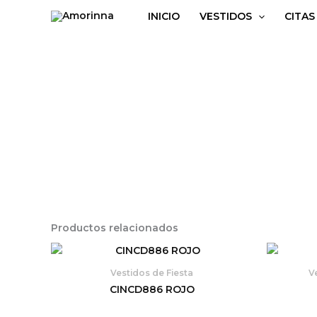
Ir
INICIO
VESTIDOS
CITAS
al
contenido
Productos relacionados
Vestidos de Fiesta
V
CINCD886 ROJO