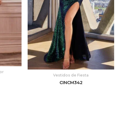
or
Vestidos de Fiesta
CINCM342