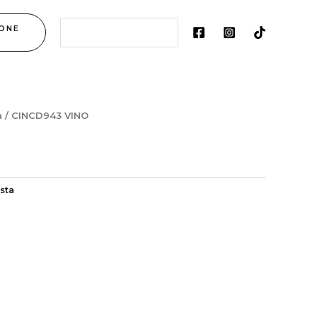
Search
ONE
for:
a
/ CINCD943 VINO
sta