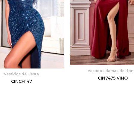
Vestidos damas de Hon
Vestidos de Fiesta
CIN7475 VINO
CINCH147