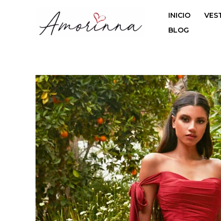
Ir
INICIO
VES
al
contenido
BLOG